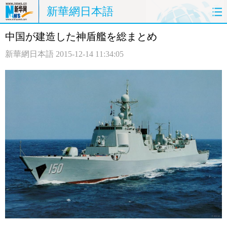
新華網日本語
中国が建造した神盾艦を総まとめ
ホームページ
政治
経済
新華網日本語
2015-12-14 11:34:05
社会
文化
エンタメ
観光
評論
写真
中日対訳