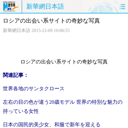
新華網日本語
ロシアの出会い系サイトの奇妙な写真
ホームページ
政治
経済
新華網日本語
2015-12-09 10:06:55
社会
文化
エンタメ
観光
評論
写真
ロシアの出会い系サイトの奇妙な写真
中日対訳
関連記事：
世界各地のサンタクロース
左右の目の色が違う20歳モデル 世界の特別な魅力の
持っている女性
日本の国民的美少女、和服で新年を迎える