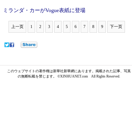
ミランダ・カーがVogue表紙に登場
上一页
1
2
3
4
5
6
7
8
9
下一页
このウェブサイトの著作権は新華社新華網にあります。掲載された記事、写真
の無断転載を禁じます。 ©XINHUANET.com All Rights Reserved.