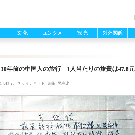
文 化
エンタメ
観 光
対外関係
30年前の中国人の旅行 1人当たりの旅費は47.8元
14:49:25
| チャイナネット |
編集: 吴寒冰