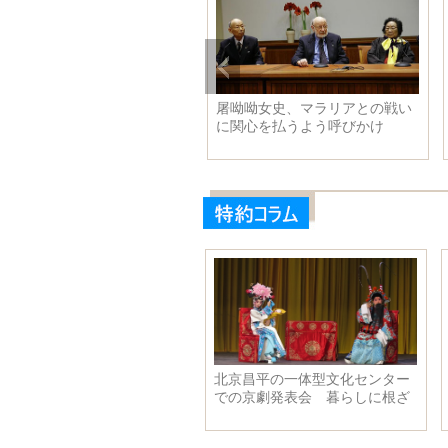
前の恐竜化石2
屠呦呦女史、マラリアとの戦い
屠呦呦氏、カ
に関心を払うよう呼びかけ
で講座に出席