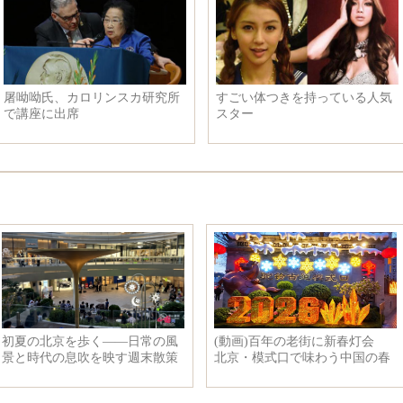
ロリンスカ研究所
すごい体つきを持っている人気
潘基文事
スター
目の会見
について