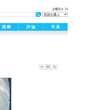
土曜日 6
33
国 際
評 論
写 真
小
中
大