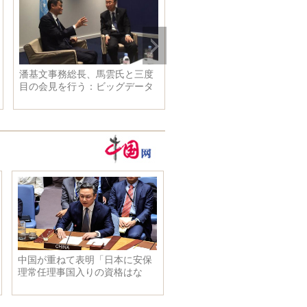
務総長、馬雲氏と三度
小さい象は水を飲むとき、ワニ
わずか
を行う：ビッグデータ
に襲われ
女性ス
「経験を学び取る」