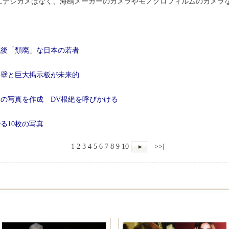
85年にデジカメはなく、海鴎メーカーのカメラやモノクロフィルムのカメ
戦後「頽廃」な日本の若者
い壁と巨大掲示板が未来的
の写真を作成 DV根絶を呼びかける
る10枚の写真
1
2
3
4
5
6
7
8
9
10
>>|