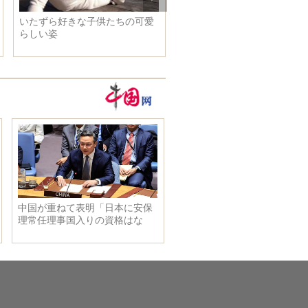
1.8億年前の恐竜化石2
屠呦呦女史、マラリアとの戦い
屠
に関心を払うよう呼びかけ
で