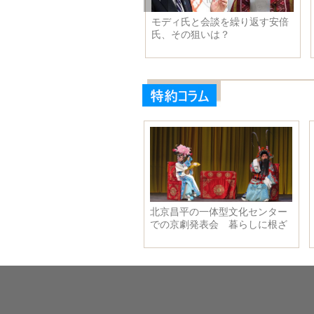
を繰り返す安倍
30年前の中国人の旅行 1人当た
実録：米カ
？
りの旅費は47.8元
戦後「頽廃