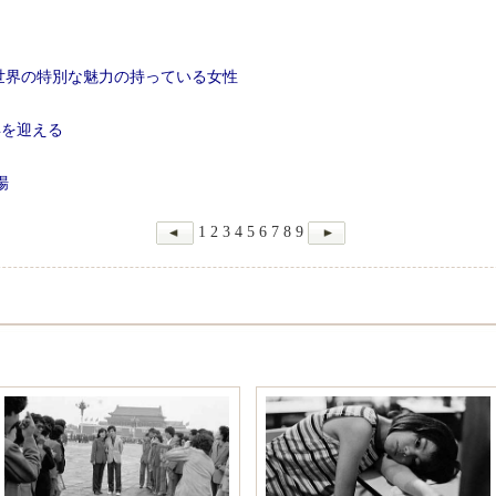
 世界の特別な魅力の持っている女性
年を迎える
場
1
2
3
4
5
6
7
8
9