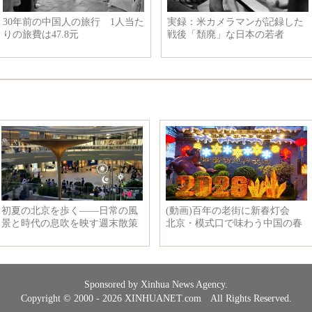
メラマンが記録した
いたずら好きな子供たちの可愛
雲南省で
」な日本の若者
らしい姿
体発見
Sponsored by Xinhua News Agency.
Copyright © 2000 - 2026 XINHUANET.com All Rights Reserved.