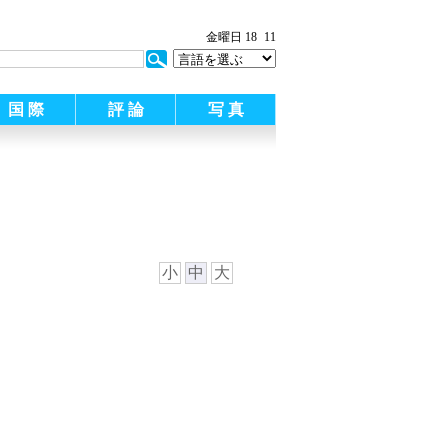
金曜日 18
11
国 際
評 論
写 真
小
中
大