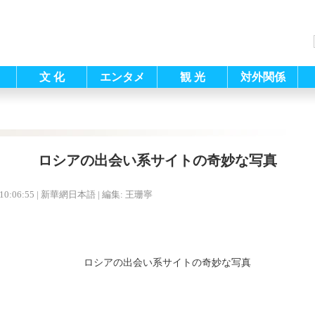
文 化
エンタメ
観 光
対外関係
ロシアの出会い系サイトの奇妙な写真
10:06:55
| 新華網日本語 |
編集: 王珊寧
ロシアの出会い系サイトの奇妙な写真