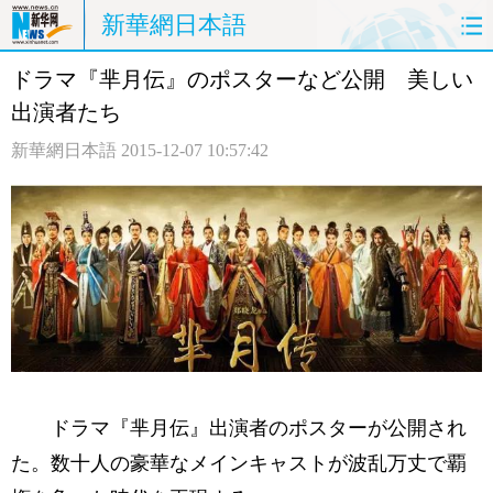
新華網日本語
ドラマ『芈月伝』のポスターなど公開 美しい
ホームページ
政治
経済
出演者たち
社会
文化
エンタメ
新華網日本語
2015-12-07 10:57:42
観光
評論
写真
中日対訳
ドラマ『芈月伝』出演者のポスターが公開され
た。数十人の豪華なメインキャストが波乱万丈で覇