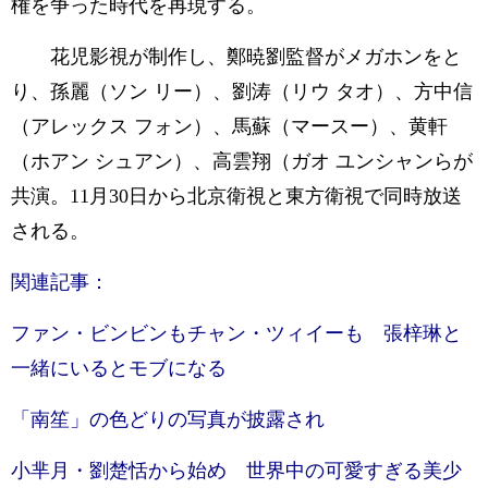
権を争った時代を再現する。
花児影視が制作し、鄭暁劉監督がメガホンをと
り、孫麗（ソン リー）、劉涛（リウ タオ）、方中信
（アレックス フォン）、馬蘇（マースー）、黄軒
（ホアン シュアン）、高雲翔（ガオ ユンシャンらが
共演。11月30日から北京衛視と東方衛視で同時放送
される。
関連記事：
ファン・ビンビンもチャン・ツィイーも 張梓琳と
一緒にいるとモブになる
「南笙」の色どりの写真が披露され
小芈月・劉楚恬から始め 世界中の可愛すぎる美少