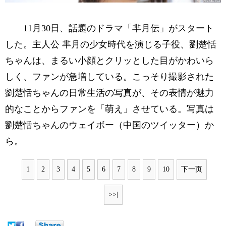
11月30日、話題のドラマ「芈月伝」がスタート
した。主人公 芈月の少女時代を演じる子役、劉楚恬
ちゃんは、まるい小顔とクリッとした目がかわいら
しく、ファンが急増している。こっそり撮影された
劉楚恬ちゃんの日常生活の写真が、その表情が魅力
的なことからファンを「萌え」させている。写真は
劉楚恬ちゃんのウェイボー（中国のツイッター）か
ら。
1
2
3
4
5
6
7
8
9
10
下一页
>>|