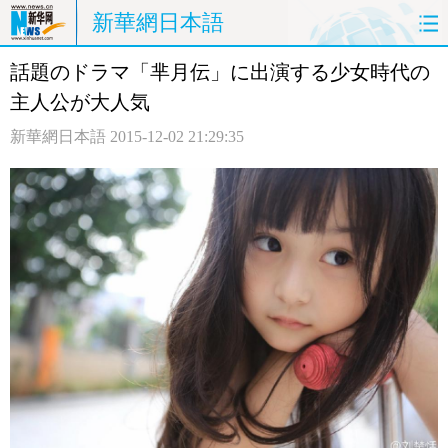
新華網日本語
話題のドラマ「芈月伝」に出演する少女時代の
ホームページ
政治
経済
主人公が大人気
社会
文化
エンタメ
新華網日本語
2015-12-02 21:29:35
観光
評論
写真
中日対訳