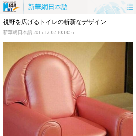
新華網日本語
視野を広げるトイレの斬新なデザイン
ホームページ
政治
経済
新華網日本語
2015-12-02 10:18:55
社会
文化
エンタメ
観光
評論
写真
中日対訳