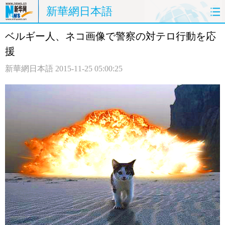
新華網日本語
ベルギー人、ネコ画像で警察の対テロ行動を応
ホームページ
政治
経済
援
社会
文化
エンタメ
新華網日本語
2015-11-25 05:00:25
観光
評論
写真
中日対訳