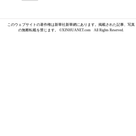
このウェブサイトの著作権は新華社新華網にあります。掲載された記事、写真
の無断転載を禁じます。 ©XINHUANET.com All Rights Reserved.