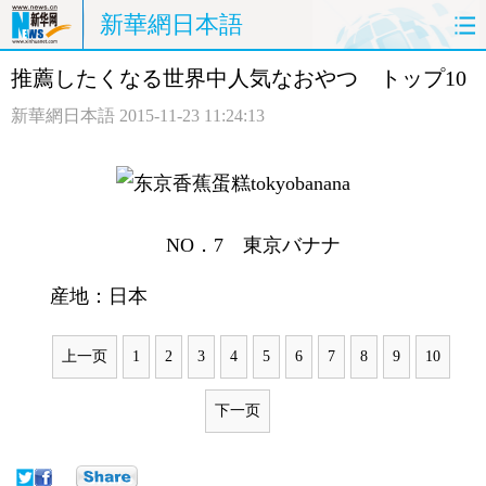
新華網日本語
推薦したくなる世界中人気なおやつ トップ10
ホームページ
政治
経済
新華網日本語
2015-11-23 11:24:13
社会
文化
エンタメ
観光
評論
写真
NO．7 東京バナナ
中日対訳
産地：日本
上一页
1
2
3
4
5
6
7
8
9
10
下一页