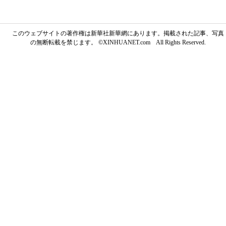
このウェブサイトの著作権は新華社新華網にあります。掲載された記事、写真
の無断転載を禁じます。 ©XINHUANET.com All Rights Reserved.