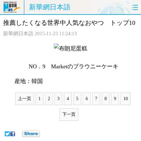
新華網日本語
推薦したくなる世界中人気なおやつ トップ10
ホームページ
政治
経済
新華網日本語
2015-11-23 11:24:13
社会
文化
エンタメ
観光
評論
写真
NO．9 Marketのブラウニーケーキ
中日対訳
産地：韓国
上一页
1
2
3
4
5
6
7
8
9
10
下一页