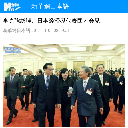
新華網日本語
李克強総理、日本経済界代表団と会見
ホームページ
政治
経済
新華網日本語
2015-11-05 08:59:21
社会
文化
エンタメ
観光
評論
写真
中日対訳