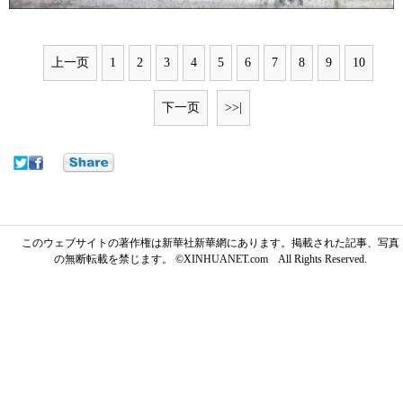
上一页
1
2
3
4
5
6
7
8
9
10
下一页
>>|
このウェブサイトの著作権は新華社新華網にあります。掲載された記事、写真
の無断転載を禁じます。 ©XINHUANET.com All Rights Reserved.