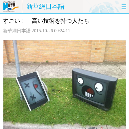
新華網日本語
すごい！ 高い技術を持つ人たち
ホームページ
政治
経済
新華網日本語
2015-10-26 09:24:11
社会
文化
エンタメ
観光
評論
写真
中日対訳