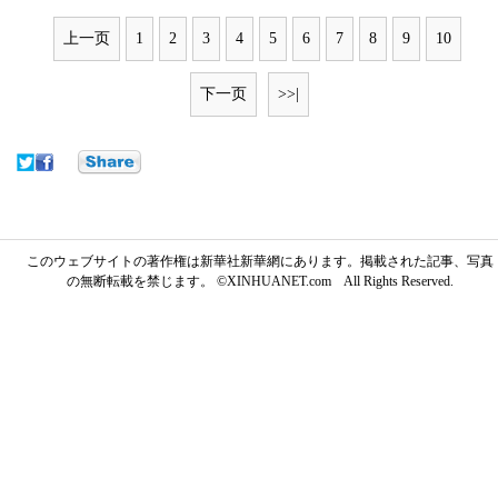
上一页
1
2
3
4
5
6
7
8
9
10
下一页
>>|
このウェブサイトの著作権は新華社新華網にあります。掲載された記事、写真
の無断転載を禁じます。 ©XINHUANET.com All Rights Reserved.