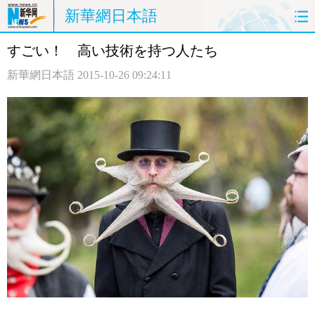
新華網日本語
すごい！ 高い技術を持つ人たち
ホームページ
政治
経済
新華網日本語
2015-10-26 09:24:11
社会
文化
エンタメ
観光
評論
写真
中日対訳