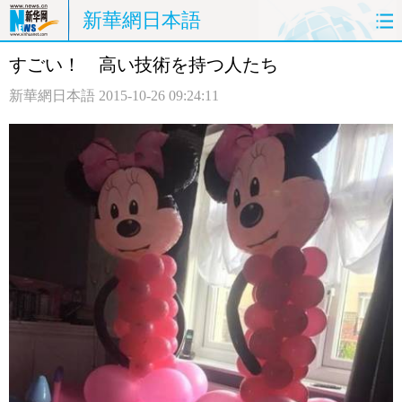
新華網日本語
すごい！ 高い技術を持つ人たち
ホームページ
政治
経済
新華網日本語
2015-10-26 09:24:11
社会
文化
エンタメ
観光
評論
写真
中日対訳