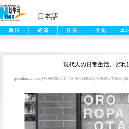
日本語
政 治
経 済
社 会
文 化
エ
現代人の日常生活、どれ
jp.xinhuanet.com
|
発表時間 2015-10-19 15:00:05
| 人民網日本語版 |
編