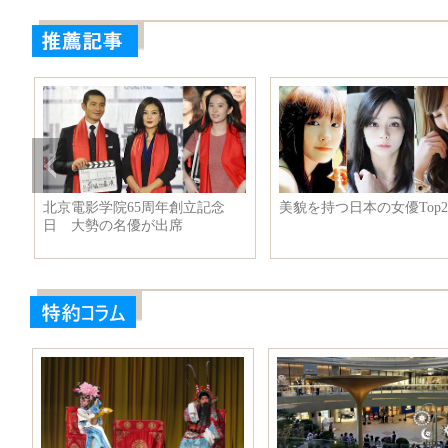
街
北京電影学院65周年創立記念
美貌を持つ日本の女優Top2
日 大勢の名優が出席