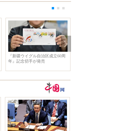
『新疆ウイグル自治区成立60周
写真で見るイギリス最も値段
年』記念切手が発売
高い学生寮 家賃381万円？