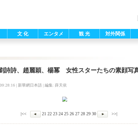
文 化
エンタメ
観 光
対外関係
劉詩詩、趙麗穎、楊冪 女性スターたちの素顔写
09:28:16
| 新華網日本語 |
編集: 薛天依
|<<
21
22
23
24
25
26
27
28
29
30
>>|