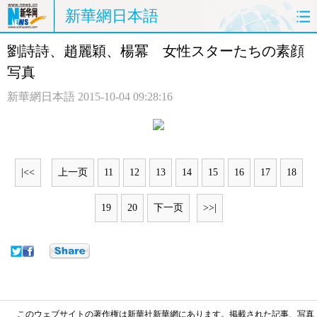
新華網日本語
劉詩詩、趙麗穎、楊冪 女性スターたちの素顔
ホームページ
政治
経済
写真
社会
文化
エンタメ
新華網日本語
2015-10-04 09:28:16
観光
評論
写真
中日対訳
|<<
上一页
11
12
13
14
15
16
17
18
19
20
下一页
>>|
このウェブサイトの著作権は新華社新華網にあります。掲載された記事、写真