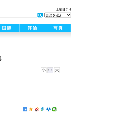
土曜日 7
4
国 際
評 論
写 真
真
小
中
大