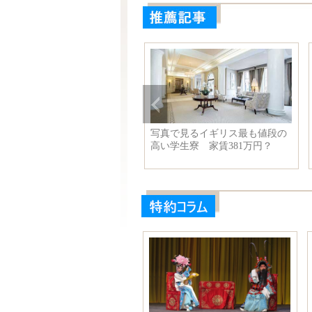
新疆ウイグル自治区成立60周
写真で見るイギリス最も値段の
』記念切手が発売
高い学生寮 家賃381万円？