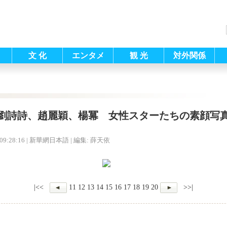
文 化
エンタメ
観 光
対外関係
劉詩詩、趙麗穎、楊冪 女性スターたちの素顔写
09:28:16
| 新華網日本語 |
編集: 薛天依
|<<
11
12
13
14
15
16
17
18
19
20
>>|