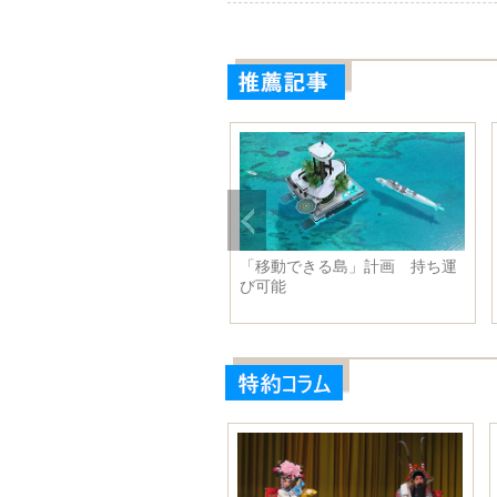
く建てたデパー
習近平主席は米国会議会上、下
新疆カシュガ
両院の指導者と会見
幹部と大衆を
席