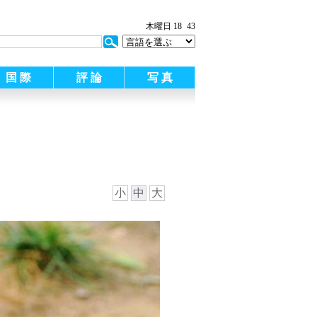
木曜日 18
43
国 際
評 論
写 真
小
中
大