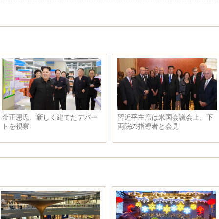
ルを訪れ、各民族
米少年、ニューヨークの高層ビ
習主席と
慰問 兪正声政協主
ル屋上から絶景を撮影
統領が行