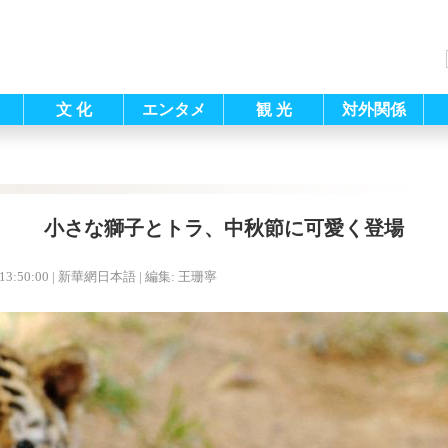
文 化
エンタメ
観 光
対外関係
小さな獅子とトラ、中秋節に可愛く登場
13:50:00
| 新華網日本語 |
編集: 王珊寧