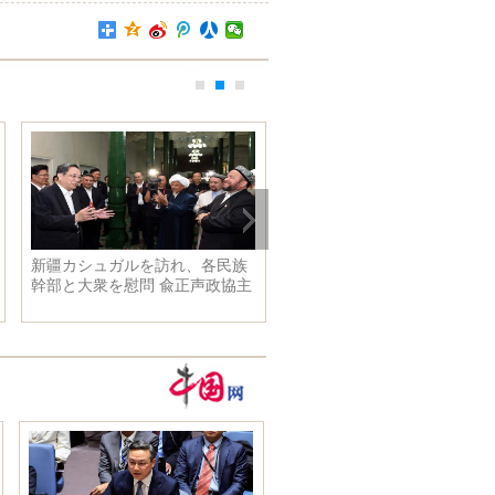
彭麗媛夫人はオバマ大
ベッカムの新しい服、セクシー
アン
った歓迎宴会に出席
なタトゥーを展示
ウェ
表