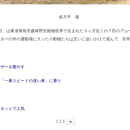
俞方平 撮
６日、山東省青島市森林野生動物世界で生まれた３ヶ月近くの７匹のアム
ンターの外の運動場に入った小動物たちは互いに追いかけて遊んで、非
ーザーを癒やす
、「一番スピードの遅い車」に乗り
、ネットで人気
1
2
3