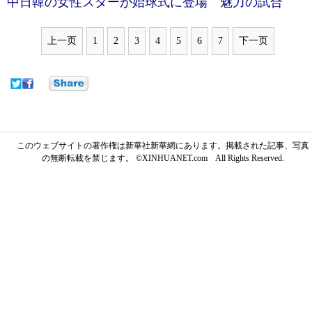
中日韓の女性スターが始球式に登場 魅力の試合
上一页
1
2
3
4
5
6
7
下一页
このウェブサイトの著作権は新華社新華網にあります。掲載された記事、写真
の無断転載を禁じます。 ©XINHUANET.com All Rights Reserved.