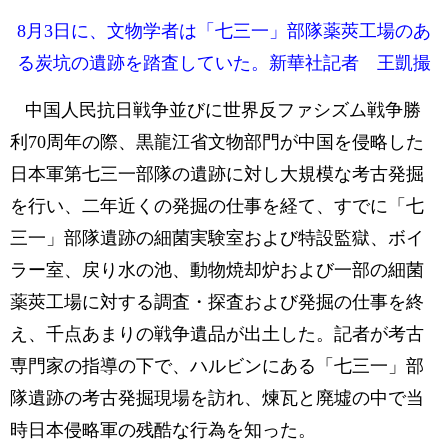
8月3日に、文物学者は「七三一」部隊薬莢工場のあ
る炭坑の遺跡を踏査していた。新華社記者 王凱撮
中国人民抗日戦争並びに世界反ファシズム戦争勝
利70周年の際、黒龍江省文物部門が中国を侵略した
日本軍第七三一部隊の遺跡に対し大規模な考古発掘
を行い、二年近くの発掘の仕事を経て、すでに「七
三一」部隊遺跡の細菌実験室および特設監獄、ボイ
ラー室、戻り水の池、動物焼却炉および一部の細菌
薬莢工場に対する調査・探査および発掘の仕事を終
え、千点あまりの戦争遺品が出土した。記者が考古
専門家の指導の下で、ハルビンにある「七三一」部
隊遺跡の考古発掘現場を訪れ、煉瓦と廃墟の中で当
時日本侵略軍の残酷な行為を知った。