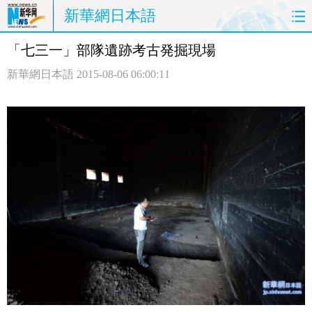
新華網日本語
「七三一」部隊遺跡考古発掘現場
ホームページ
政治
経済
新華網日本語
2015-08-06 06:00:11
社会
文化
エンタメ
観光
評論
写真
中日対訳