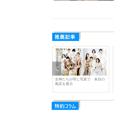
真家が撮ったそばかす女性
女神たちが同じ写真で 各自の
の美しさがある
風采を展示