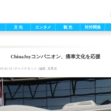
文 化
エンタメ
観 光
対外関係
ChinaJoyコンパニオン、痛車文化を応援
10:42:33
| チャイナネット |
編集: 吴寒冰