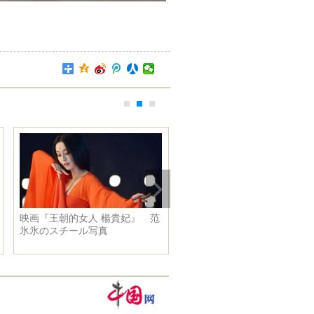
映画『王朝的女人 楊貴妃』 范
北京冬季五輪招致代表団が凱
氷氷のスチール写真