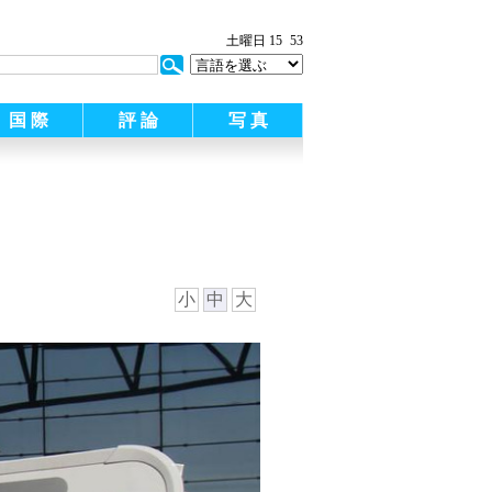
土曜日 15
54
国 際
評 論
写 真
小
中
大