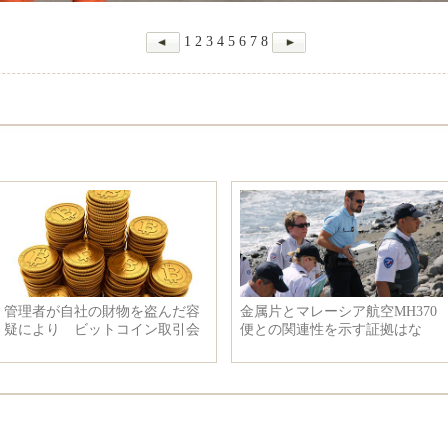
1
2
3
4
5
6
7
8
管理者が自社の財物を盗んだ容
金属片とマレーシア航空MH370
疑により ビットコイン取引会
便との関連性を示す証拠はな
社のボスが逮捕され
く、飛行機のドア発見は虚偽情
報と判明