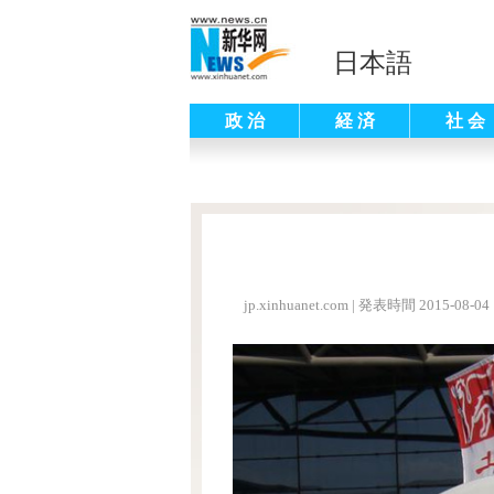
日本語
政 治
経 済
社 会
jp.xinhuanet.com
|
発表時間 2015-08-04 