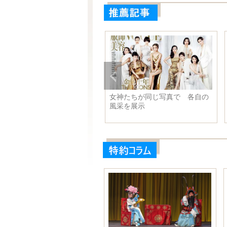
真家が撮ったそばかす女性
女神たちが同じ写真で 各自の
の美しさがある
風采を展示