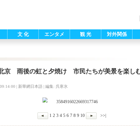
文 化
エンタメ
観 光
対外関係
北京 雨後の虹と夕焼け 市民たちが美景を楽し
09:14:00
| 新華網日本語 |
編集: 呉寒氷
1
2
3
4
5
6
7
8
9
10
>>|