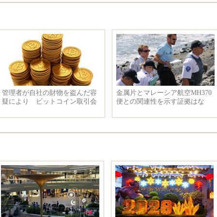
管理者が自社の財物を盗んだ容
金属片とマレーシア航空MH370
疑により ビットコイン取引会
便との関連性を示す証拠はな
社のボスが逮捕され
く、飛行機のドア発見は虚偽情
報と判明