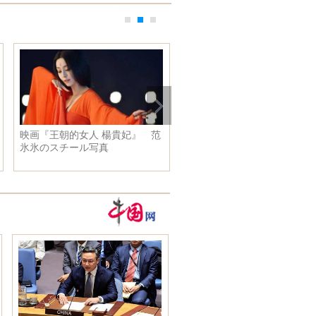
映画『王朝的女人 楊貴妃』 范
北京冬季五輪招致代表団が凱
氷氷のスチール写真