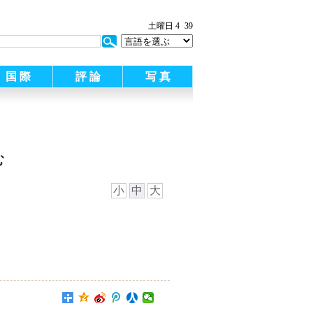
土曜日 4
39
国 際
評 論
写 真
む
小
中
大