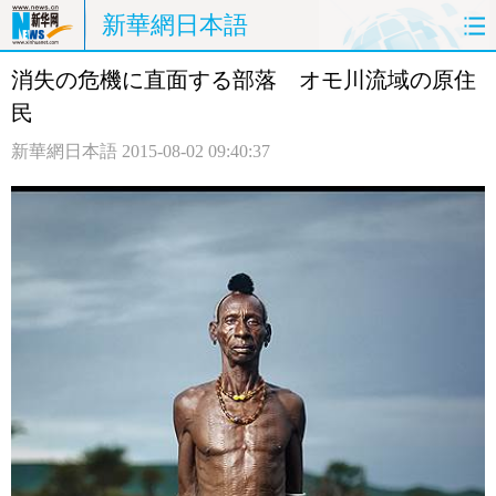
新華網日本語
消失の危機に直面する部落 オモ川流域の原住
ホームページ
政治
経済
民
社会
文化
エンタメ
新華網日本語
2015-08-02 09:40:37
観光
評論
写真
中日対訳