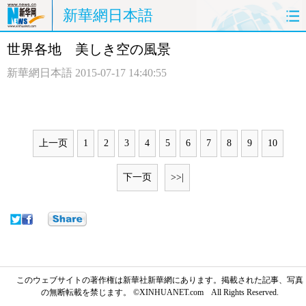
新華網日本語
世界各地 美しき空の風景
ホームページ
政治
経済
新華網日本語
2015-07-17 14:40:55
社会
文化
エンタメ
観光
評論
写真
上一页
1
2
3
4
5
6
7
8
9
10
中日対訳
下一页
>>|
このウェブサイトの著作権は新華社新華網にあります。掲載された記事、写真
の無断転載を禁じます。 ©XINHUANET.com All Rights Reserved.