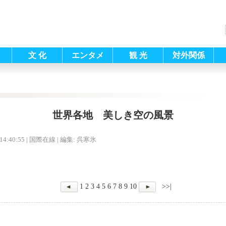
文 化
エンタメ
観 光
対外関係
世界各地 美しき空の風景
14:40:55
| 国際在線 |
編集: 呉寒氷
1
2
3
4
5
6
7
8
9
10
>>|