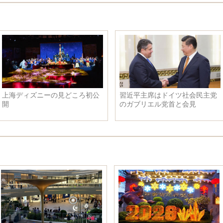
上海ディズニーの見どころ初公
習近平主席はドイツ社会民主党
開
のガブリエル党首と会見