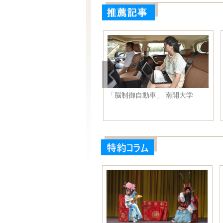
克強総理はフィジーのバイニ
「脳制御自動車」 南開大学
ラマ首相と会談