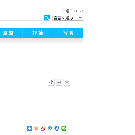
日曜日 11
23
国 際
評 論
写 真
小
中
大