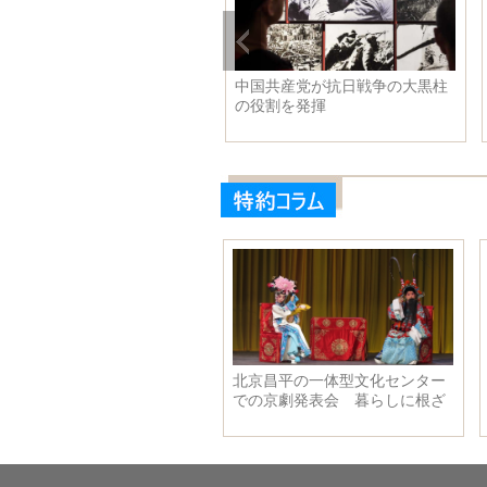
覧会「南荒村、河南省庶民の
中国共産党が抗日戦争の大黒柱
日戦争の物語」が鄭州で開催
の役割を発揮