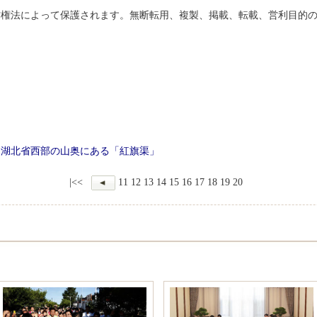
権法によって保護されます。無断転用、複製、掲載、転載、営利目的の
開
園
、湖北省西部の山奥にある「紅旗渠」
|<<
11
12
13
14
15
16
17
18
19
20