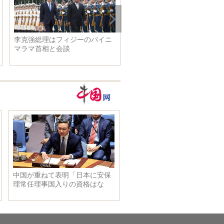
李克強総理はフィジーのバイニ
「脳制御自動車」 南開大学
マラマ首相と会談