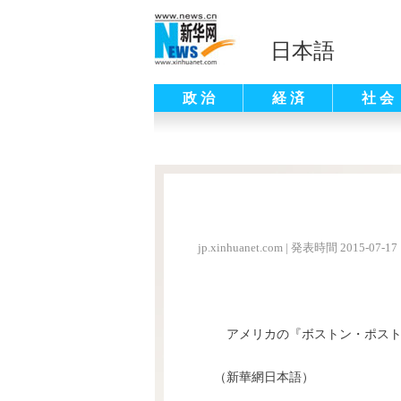
日本語
政 治
経 済
社 会
jp.xinhuanet.com
|
発表時間 2015-07-17 
アメリカの『ボストン・ポスト
（新華網日本語）