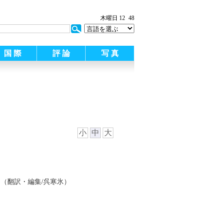
木曜日 12
48
国 際
評 論
写 真
小
中
大
（翻訳・編集/呉寒氷）