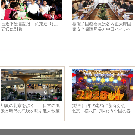
習近平総書記は「約束通りに」
楊潔チ国務委員は谷内正太郎国
延辺に到着
家安全保障局長と中日ハイレベ
ル政治対話を行う