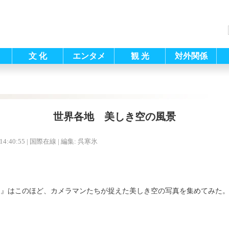
文 化
エンタメ
観 光
対外関係
世界各地 美しき空の風景
14:40:55
| 国際在線 |
編集: 呉寒氷
』はこのほど、カメラマンたちが捉えた美しき空の写真を集めてみた。