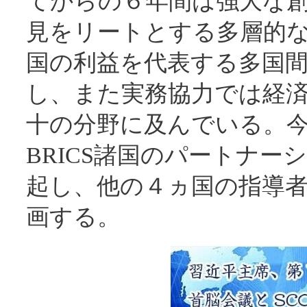
てからの６年間は強大な
見をリートとする多層的
国の利益を代表する多国
し、また実務協力では経
十の分野に及んでいる。
BRICS諸国のパートナ
起し、他の４ヵ国の指導
画する。