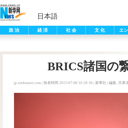
日本語
政 治
経 済
社 会
文 化
エ
BRICS諸国
jp.xinhuanet.com
|
発表時間 2015-07-08 10:29:36
| 新華社 |
編集: 呉寒