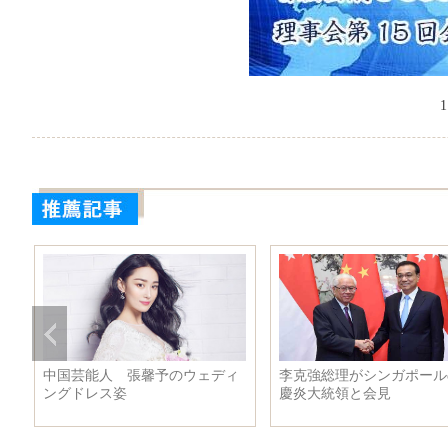
1
的な抗日戦争の
地下鉄建設ブームを迎える中
李克強総理は
国、今年の投資総額は3000億元
本部で演説を
に