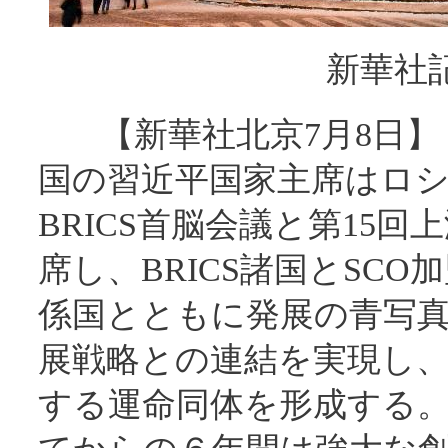
新華社
【新華社北京7月8日】
国の習近平国家主席はロ
BRICS首脳会議と第15
席し、BRICS諸国とSC
係国とともに発展の青写
展戦略との連結を実現し
する運命同体を形成する。