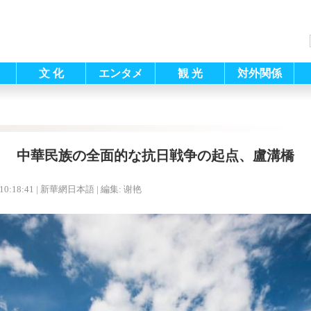
文 化
エンタメ
観 光
対外関係
中華民族の全面的な抗日戦争の起点、盧溝橋
10:18:41
| 新華網日本語 |
編集: 谢艳