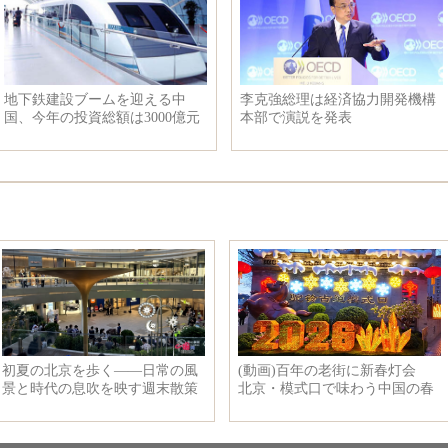
ァ
日本43歳の美魔女中川祐子 気象
抗戦時期の上海での慰安所
キャスターへ
図が公開