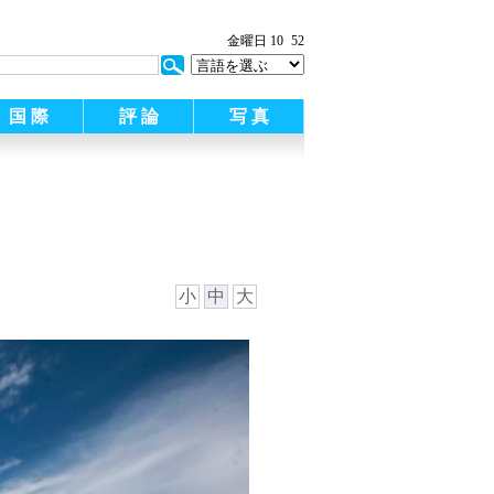
金曜日 10
52
国 際
評 論
写 真
小
中
大