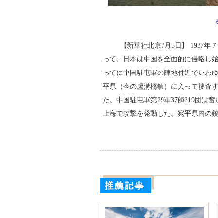
【新華社北京7月5日】 193
って、日本は中国を全面的に侵略し始
ってに中国駐屯軍の陣地付近でいわ
平県（今の盧溝橋鎮）に入って捜査
た。中国駐屯軍第29軍37師219団
上海で攻撃を発動した。宛平県内の