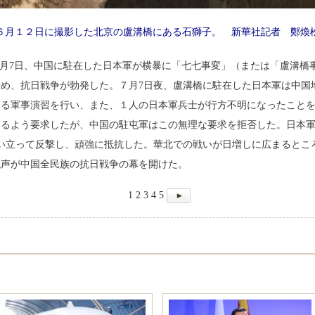
６月１２日に撮影した北京の盧溝橋にある石獅子。 新華社記者 鄭煥
7年７月7日、中国に駐在した日本軍が横暴に「七七事変」（または「盧溝
め、抗日戦争が勃発した。７月7日夜、盧溝橋に駐在した日本軍は中国
ゆる軍事演習を行い、また、１人の日本軍兵士が行方不明になったこと
するよう要求したが、中国の駐屯軍はこの無理な要求を拒否した。日本
は奮い立って反撃し、頑強に抵抗した。華北での戦いが日増しに広まるところ、
銃声が中国全民族の抗日戦争の幕を開けた。
1
2
3
4
5