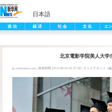
日本語
政 治
経 済
社 会
文 化
エ
北京電影学院美人大学
jp.xinhuanet.com
|
発表時間 2015-06-16 10:37:40
| チャイナネット |
編