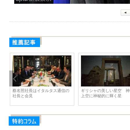
ッ
蔡名照社長はイタルタス通信の
ギリシャの美しい星空 神
社長と会見
上空に神秘的に輝く星