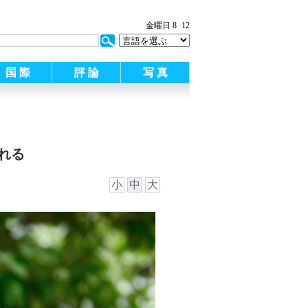
:
金曜日 8
12
国 際
評 論
写 真
れる
小
中
大