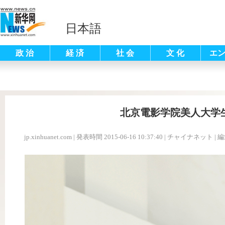
日本語
政 治
経 済
社 会
文 化
エ
北京電影学院美人大学
jp.xinhuanet.com
|
発表時間 2015-06-16 10:37:40
| チャイナネット |
編