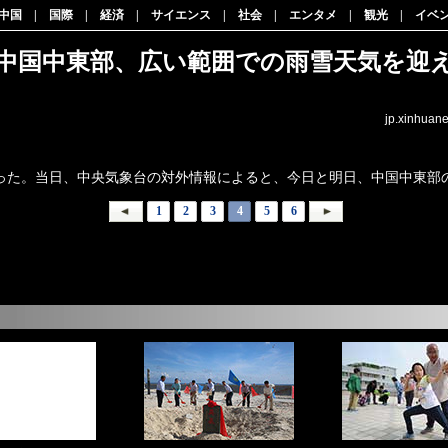
中国
|
国際
|
経済
|
サイエンス
|
社会
|
エンタメ
|
観光
|
イベ
中国中東部、広い範囲での雨雪天気を迎
jp.xinhuan
った。当日、中央気象台の対外情報によると、今日と明日、中国中東部
1
2
3
4
5
6