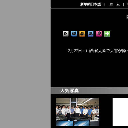
新華網日本語
|
ホーム
|
2月27日、山西省太原で大雪が降