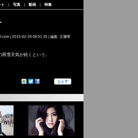
ント
|
写真
|
動画
|
特集
え
et.com
|
2015-02-28 08:51:35
| 編集: 王珊寧
の雨雪天気が続くという。