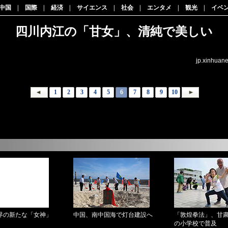
中国
|
国際
|
経済
|
サイエンス
|
社会
|
エンタメ
|
観光
|
イベ
四川内江の「甘女」、清純で美しい
jp.xinhuan
1
2
3
4
5
6
7
8
9
10