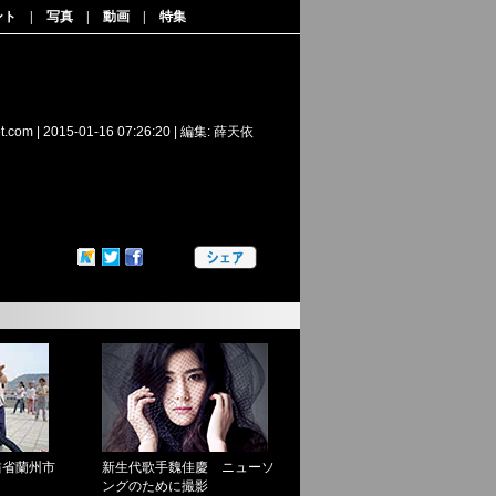
ント
|
写真
|
動画
|
特集
et.com
|
2015-01-16 07:26:20
| 編集: 薛天依