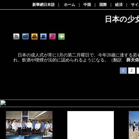
新華網日本語
|
ホーム
|
中国
|
国際
|
経済
|
サイ
日本の少
日本の成人式が常に1月の第二月曜日で、今年20歳に達する若
れ、飲酒や喫煙が法的に認められるようになる。（翻訳
薛天
1
2