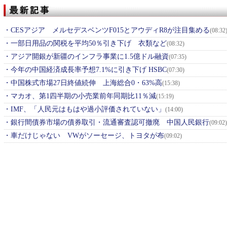
・
CESアジア メルセデスベンツF015とアウディR8が注目集める
(08:32
・
一部日用品の関税を平均50％引き下げ 衣類など
(08:32)
・
アジア開銀が新疆のインフラ事業に1.5億ドル融資
(07:35)
・
今年の中国経済成長率予想7.1%に引き下げ HSBC
(07:30)
・
中国株式市場27日終値続伸 上海総合0・63%高
(15:38)
・
マカオ、第1四半期の小売業前年同期比11％減
(15:19)
・
IMF、「人民元はもはや過小評価されていない」
(14:00)
・
銀行間債券市場の債券取引・流通審査認可撤廃 中国人民銀行
(09:02)
・
車だけじゃない VWがソーセージ、トヨタが布
(09:02)