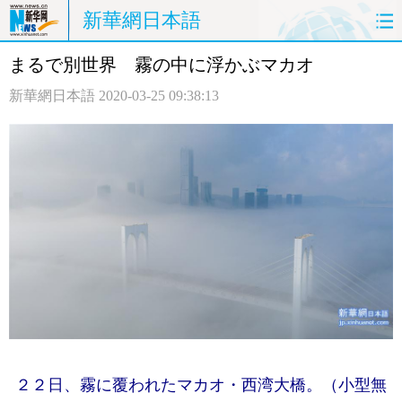
新華網日本語
まるで別世界 霧の中に浮かぶマカオ
ホームページ
政治
経済
新華網日本語
2020-03-25 09:38:13
社会
文化
エンタメ
観光
評論
写真
中日対訳
２２日、霧に覆われたマカオ・西湾大橋。（小型無