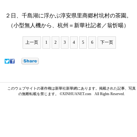
２日、千島湖に浮かぶ淳安県里商郷村坑村の茶園。
（小型無人機から、杭州＝新華社記者／翁忻暘）
上一页
1
2
3
4
5
6
下一页
このウェブサイトの著作権は新華社新華網にあります。掲載された記事、写真
の無断転載を禁じます。 ©XINHUANET.com All Rights Reserved.