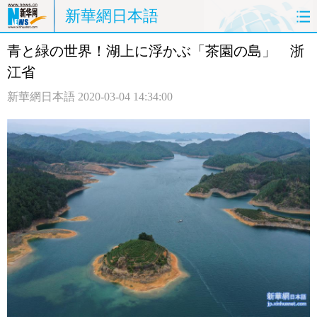
新華網日本語
青と緑の世界！湖上に浮かぶ「茶園の島」 浙
ホームページ
政治
経済
江省
社会
文化
エンタメ
新華網日本語
2020-03-04 14:34:00
観光
評論
写真
中日対訳