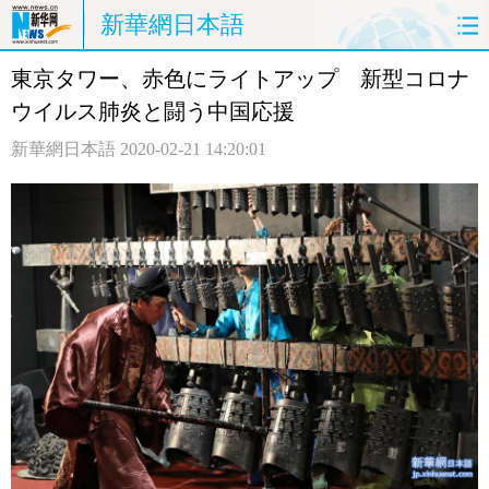
新華網日本語
東京タワー、赤色にライトアップ 新型コロナ
ホームページ
政治
経済
ウイルス肺炎と闘う中国応援
社会
文化
エンタメ
新華網日本語
2020-02-21 14:20:01
観光
評論
写真
中日対訳