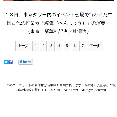
１８日、東京タワー内のイベント会場で行われた中
国古代の打楽器「編鐘（へんしょう）」の演奏。
（東京＝新華社記者／杜瀟逸）
上一页
1
2
3
4
5
6
7
下一页
このウェブサイトの著作権は新華社新華網にあります。掲載された記事、写真
の無断転載を禁じます。 ©XINHUANET.com All Rights Reserved.