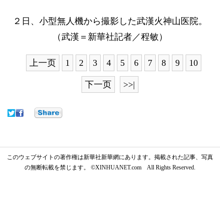
２日、小型無人機から撮影した武漢火神山医院。
（武漢＝新華社記者／程敏）
上一页
1
2
3
4
5
6
7
8
9
10
下一页
>>|
このウェブサイトの著作権は新華社新華網にあります。掲載された記事、写真
の無断転載を禁じます。 ©XINHUANET.com All Rights Reserved.