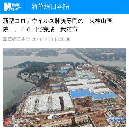
新華網日本語
新型コロナウイルス肺炎専門の「火神山医
ホームページ
政治
経済
院」、１０日で完成 武漢市
社会
文化
エンタメ
新華網日本語
2020-02-03 12:00:30
観光
評論
写真
中日対訳