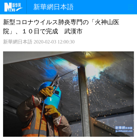
新華網日本語
新型コロナウイルス肺炎専門の「火神山医
ホームページ
政治
経済
院」、１０日で完成 武漢市
社会
文化
エンタメ
新華網日本語
2020-02-03 12:00:30
観光
評論
写真
中日対訳