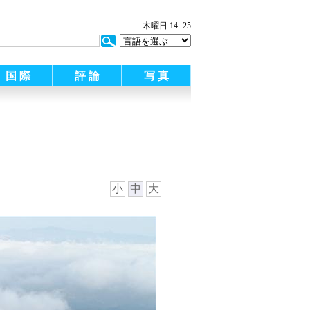
:
木曜日 14
25
国 際
評 論
写 真
小
中
大