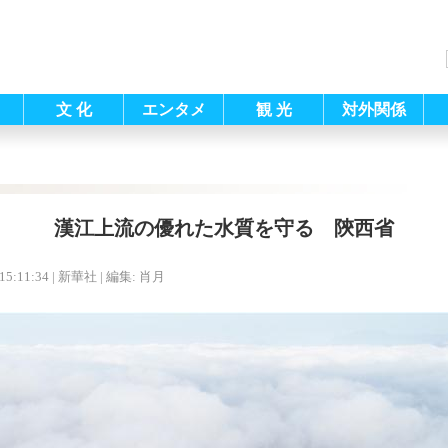
文 化
エンタメ
観 光
対外関係
漢江上流の優れた水質を守る 陝西省
15:11:34
| 新華社 |
編集: 肖月