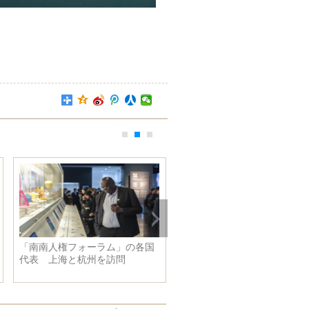
「南南人権フォーラム」の各国
刃先から生まれる芸術 雲南
代表 上海と杭州を訪問
の「絶版木彫」