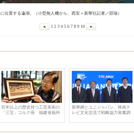
内に位置する瀛湖。（小型無人機から、西安＝新華社記者／邵瑞）
1
2
3
4
5
6
7
8
9
10
百年以上の歴史持つ工芸美術の
新華網とユニジャパン、映画テ
「三宝」コルク画 福建省福州
レビ文化交流で戦略協力覚書調
市
印