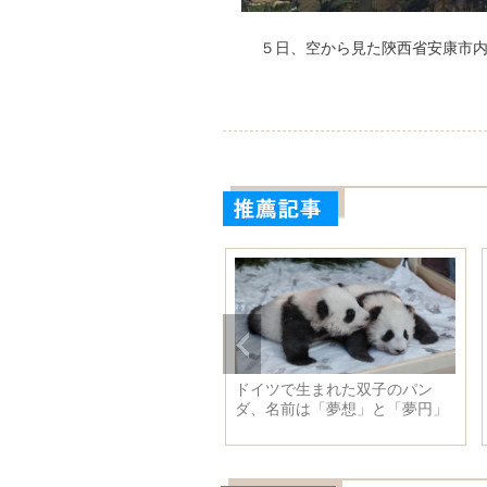
５日、空から見た陝西省安康市
江上流の優れた水質を守る
ドイツで生まれた双子のパン
西省
ダ、名前は「夢想」と「夢円」
に