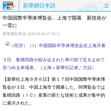
新華網日本語
中国国際半導体博覧会、上海で開幕 新技術が
ホームページ
政治
経済
一堂に
社会
文化
エンタメ
新華網日本語
2019-09-06 07:26:11
観光
評論
写真
中日対訳
３日、集積回路が組み込まれた車の前で足を止めて
見つめる来場者。（上海＝新華社記者／方喆）
【新華社上海９月６日】第１７回中国国際半導体博
覧会が３日、中国上海市で開幕した。同博覧会では
集積回路（ＩＣ）産業の新たな技術と成果が集中的
に展示された。