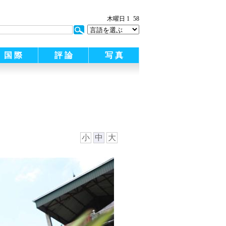
:
木曜日 1
58
国 際
評 論
写 真
小
中
大