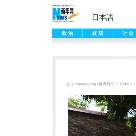
日本語
政 治
経 済
社 会
jp.xinhuanet.com
|
発表時間 2019-09-03 