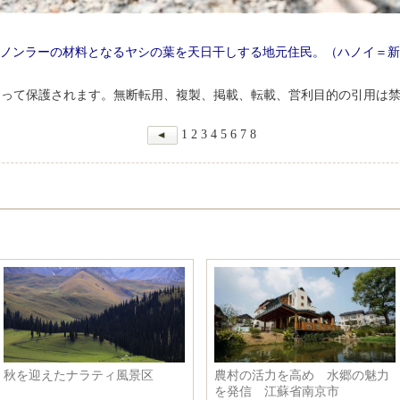
ノンラーの材料となるヤシの葉を天日干しする地元住民。（ハノイ＝新
よって保護されます。無断転用、複製、掲載、転載、営利目的の引用は
1
2
3
4
5
6
7
8
農村の活力を高め 水郷の魅力
世界ビジネスリーダー円
を発信 江蘇省南京市
議、アモイ市で開催