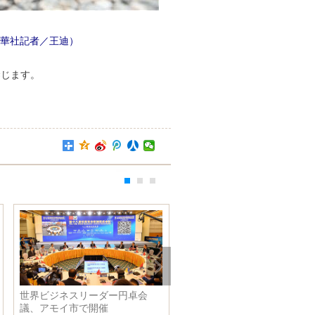
華社記者／王迪）
禁じます。
卓会
中国（青島）国際ファッション
中国企業が建設を請け
ウィーク開幕 山東省青島市
トンネルプロジェク