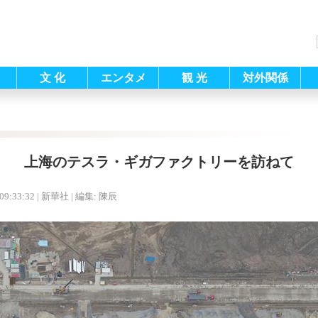
文 化
エンタメ
観 光
対外関係
上海のテスラ・ギガファクトリーを訪ねて
09:33:32
| 新華社 |
編集: 陳辰