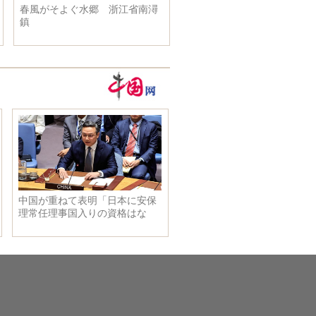
よぐ水郷 浙江省南潯
２０１９ソウルモーターショー
珠江を
開幕
大橋が