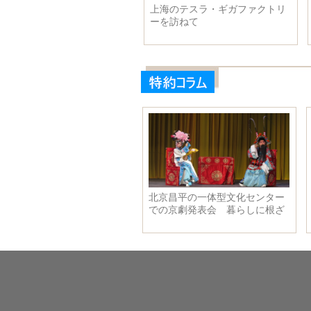
刻のような風
上海のテスラ・ギガファクトリ
西湖大学が本
ーを訪ねて
の新しい研究