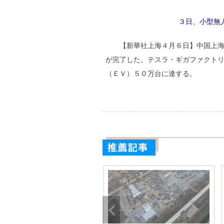
３日、小型無
【新華社上海４月６日】中国上
が完了した。テスラ・ギガファクト
（ＥＶ）５０万台に達する。