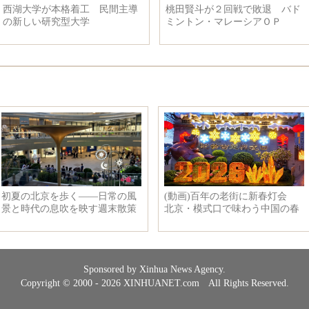
格着工 民間主導
桃田賢斗が２回戦で敗退 バド
春風がそ
型大学
ミントン・マレーシアＯＰ
鎮
Sponsored by Xinhua News Agency.
Copyright © 2000 - 2026 XINHUANET.com All Rights Reserved.