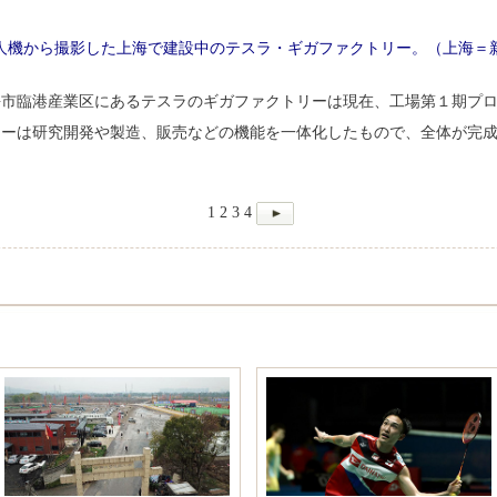
人機から撮影した上海で建設中のテスラ・ギガファクトリー。（上海＝
海市臨港産業区にあるテスラのギガファクトリーは現在、工場第１期プ
リーは研究開発や製造、販売などの機能を一体化したもので、全体が完
1
2
3
4