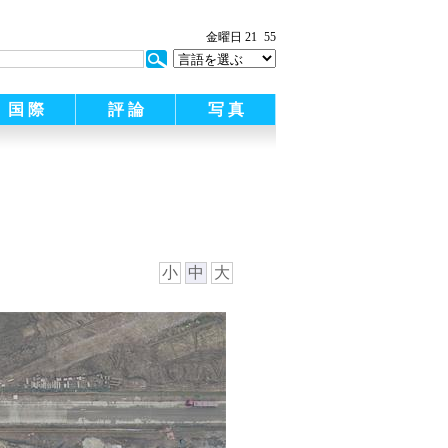
金曜日 21
55
国 際
評 論
写 真
小
中
大