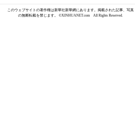
このウェブサイトの著作権は新華社新華網にあります。掲載された記事、写真
の無断転載を禁じます。 ©XINHUANET.com All Rights Reserved.