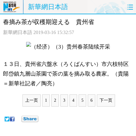
新華網日本語
春摘み茶が収穫期迎える 貴州省
ホームページ
政治
経済
新華網日本語
2019-03-16 15:32:57
社会
文化
エンタメ
観光
評論
写真
１３日、貴州省六盤水（ろくばんすい）市六枝特区
中日対訳
郎岱鎮九層山茶園で茶の葉を摘み取る農家。（貴陽
＝新華社記者／陶亮）
上一页
1
2
3
4
5
6
下一页