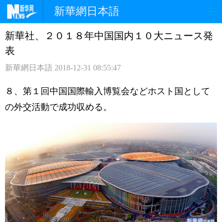
新華網日本語
新華社、２０１８年中国国内１０大ニュース発
ホームページ
政治
経済
表
社会
文化
エンタメ
新華網日本語
2018-12-31 08:55:47
観光
評論
写真
８、第１回中国国際輸入博覧会などホスト国として
の外交活動で成功収める。
中日対訳