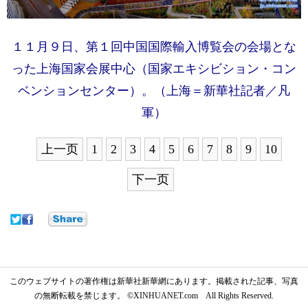
１１月９日、第１回中国国際輸入博覧会の会場とな
った上海国家会展中心（国家エキシビション・コン
ベンションセンター）。（上海＝新華社記者／凡
軍）
上一页
1
2
3
4
5
6
7
8
9
10
下一页
このウェブサイトの著作権は新華社新華網にあります。掲載された記事、写真
の無断転載を禁じます。 ©XINHUANET.com All Rights Reserved.