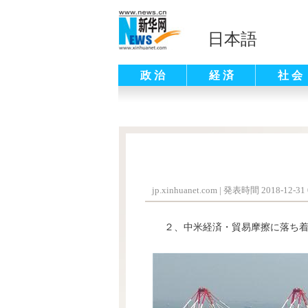
日本語
政 治
経 済
社 会
jp.xinhuanet.com
|
発表時間 2018-12-31 
２、中米経済・貿易摩擦に落ち