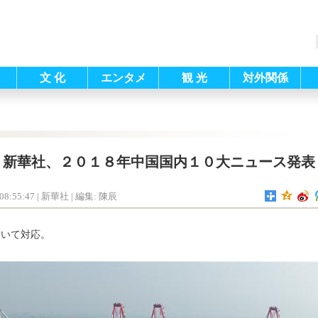
文 化
エンタメ
観 光
対外関係
新華社、２０１８年中国国内１０大ニュース発表
08:55:47
| 新華社 |
編集: 陳辰
着いて対応。