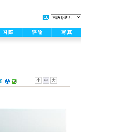
:
国 際
評 論
写 真
小
中
大