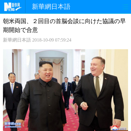
新華網日本語
朝米両国、２回目の首脳会談に向けた協議の早
ホームページ
政治
経済
期開始で合意
社会
文化
エンタメ
新華網日本語
2018-10-09 07:59:24
観光
評論
写真
中日対訳