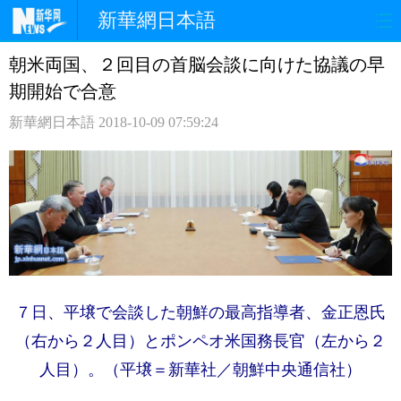
新華網日本語
朝米両国、２回目の首脳会談に向けた協議の早
ホームページ
政治
経済
期開始で合意
社会
文化
エンタメ
新華網日本語
2018-10-09 07:59:24
観光
評論
写真
中日対訳
７日、平壌で会談した朝鮮の最高指導者、金正恩氏
（右から２人目）とポンペオ米国務長官（左から２
人目）。（平壌＝新華社／朝鮮中央通信社）