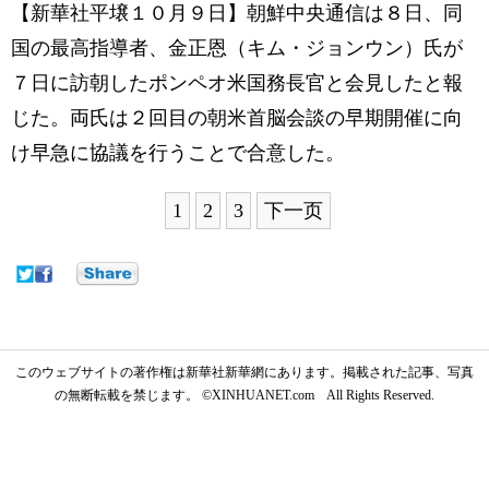
【新華社平壌１０月９日】朝鮮中央通信は８日、同
国の最高指導者、金正恩（キム・ジョンウン）氏が
７日に訪朝したポンペオ米国務長官と会見したと報
じた。両氏は２回目の朝米首脳会談の早期開催に向
け早急に協議を行うことで合意した。
1
2
3
下一页
このウェブサイトの著作権は新華社新華網にあります。掲載された記事、写真
の無断転載を禁じます。 ©XINHUANET.com All Rights Reserved.